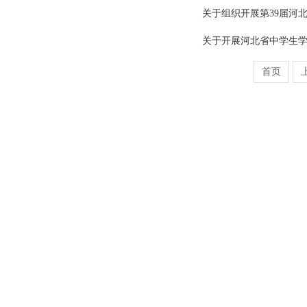
关于组织开展第39届河
关于开展河北省中学生
首页