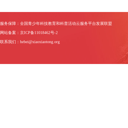
服务保障：全国青少年科技教育和科普活动云服务平台发展联盟
网站备案：京ICP备11018462号-2
联系我们：hebei@xiaoxiaotong.org