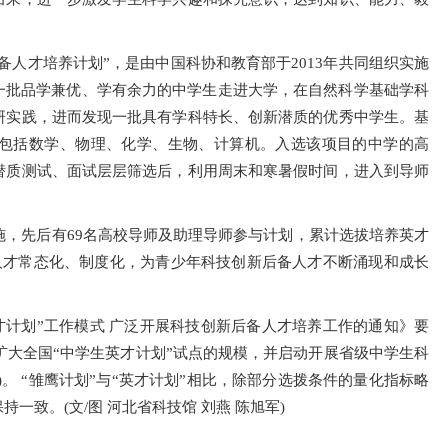
备人才培养计划”，是由中国科协和教育部于2013年共同组织实施
一批品学兼优、学有余力的中学生走进大学，在自然科学基础学科
研实践，进而发现一批具有学科特长、创新潜质的优秀中学生。基
科包括数学、物理、化学、生物、计算机。入选该项目的中学的高
潜质测试、面试层层筛选后，利用周末和寒暑假时间，进入到导师
实施，先后有69名高校导师及助理导师参与计划，累计选拔培养英才
人才常态化、制度化，为青少年科技创新后备人才不断涌现和成长
才计划”工作模式 广泛开展科技创新后备人才培养工作的通知》要
，扩大全国“中学生英才计划”试点的规模，并启动开展省级中学生科
)。 “雏鹰计划”与“英才计划”相比，除部分选拨条件的量化指标略
致。(文/图 河北省科技馆 刘燕 陈旭军)